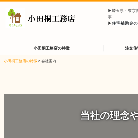
▶︎埼玉県・東京
事
住宅補助金の
▶︎
小田桐工務店の特徴
注文住
小田桐工務店の特徴
会社案内
当社の理念