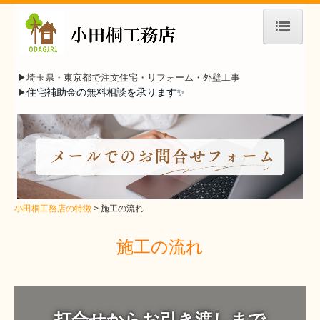
小田桐工務店の特徴
▶︎埼玉県・東京都で
注文住宅・リフォーム・外壁工事
注文住宅・リフォーム・外壁工事
住宅補助金の無料相談を承ります✨
▶︎
施工事例
お問合せ
スタッフ・現場風景
小田桐工務店の特徴
施工の流れ
施工の流れ
施工の流れ
見学会・イベント情報
よくある質問
会社案内
打合せからお引き渡しまで