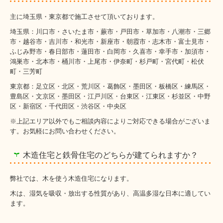
主に埼玉県・東京都で施工させて頂いております。
埼玉県：川口市・さいたま市・蕨市・戸田市・草加市・八潮市・三郷
市・越谷市・吉川市・和光市・新座市・朝霞市・志木市・富士見市・
ふじみ野市・春日部市・蓮田市・白岡市・久喜市・幸手市・加須市・
鴻巣市・北本市・桶川市・上尾市・伊奈町・杉戸町・宮代町・松伏
町・三芳町
東京都：足立区・北区・荒川区・葛飾区・墨田区・板橋区・練馬区・
豊島区・文京区・墨田区・江戸川区・台東区・江東区・杉並区・中野
区・新宿区・千代田区・渋谷区・中央区
※上記エリア以外でもご相談内容によりご対応できる場合がございま
す。お気軽にお問い合わせください。
木造住宅と鉄骨住宅のどちらが建てられますか？
弊社では、木を使う木造住宅になります。
木は、湿気を吸収・放出する性質があり、高温多湿な日本に適してい
ます。