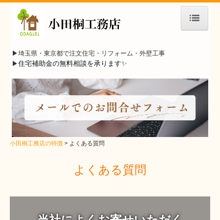
小田桐工務店の特徴
▶︎埼玉県・東京都で
注文住宅・リフォーム・外壁工事
注文住宅・リフォーム・外壁工事
住宅補助金の無料相談を承ります✨
▶︎
施工事例
お問合せ
スタッフ・現場風景
小田桐工務店の特徴
よくある質問
施工の流れ
よくある質問
見学会・イベント情報
よくある質問
会社案内
当社によくお寄せいただく